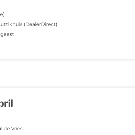
ie)
 Luttikhuis (DealerDirect)
tgeest
ril
l de Vries