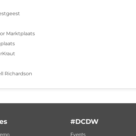
Westgeest
oor Marktplaats
tplaats
erKraut
ell Richardson
es
#DCDW
demo
Events