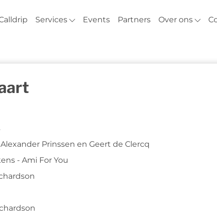
Calldrip
Services
Events
Partners
Over ons
C
aart
s
s Alexander Prinssen en Geert de Clercq
ekens - Ami For You
Richardson
Richardson